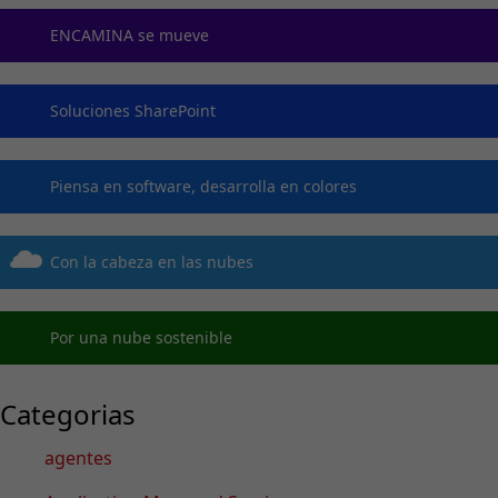
ENCAMINA se mueve
Soluciones SharePoint
Piensa en software, desarrolla en colores
Con la cabeza en las nubes
Por una nube sostenible
Categorias
agentes