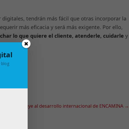
igitales, tendrán más fácil que otras incorporar la
equerir más eficacia y será más exigente. Por ello,
char lo que quiere el cliente, atenderle, cuidarle
y
ital
 blog
Next contribuye al desarrollo internacional de ENCAMINA
→