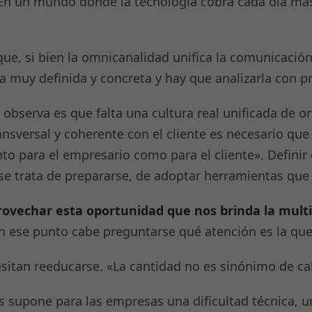
. En un mundo donde la tecnología cobra cada día má
ue, si bien la omnicanalidad unifica la comunicación
a muy definida y concreta y hay que analizarla con pr
bserva es que falta una cultura real unificada de or
ansversal y coherente con el cliente es necesario qu
anto para el empresario como para el cliente». Defini
e trata de prepararse, de adoptar herramientas que n
rovechar esta oportunidad que nos brinda la mult
 En ese punto cabe preguntarse qué atención es la que
itan reeducarse. «La cantidad no es sinónimo de cal
s supone para las empresas una dificultad técnica, u