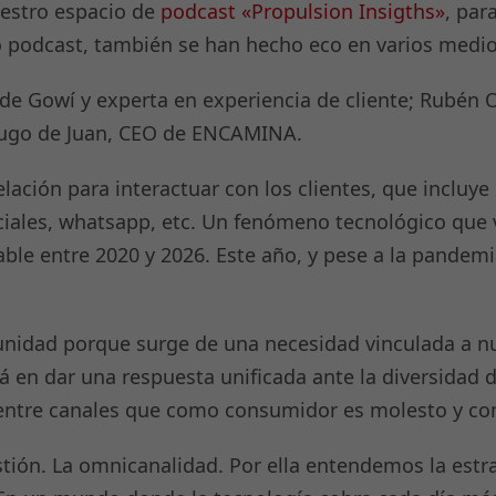
estro espacio de
podcast «Propulsion Insigths»
, par
o podcast, también se han hecho eco en varios med
de Gowí y experta en experiencia de cliente; Rubén O
y Hugo de Juan, CEO de ENCAMINA.
ación para interactuar con los clientes, que incluye 
iales, whatsapp, etc. Un fenómeno tecnológico que 
le entre 2020 y 2026. Este año, y pese a la pandemi
unidad porque surge de una necesidad vinculada a nu
stá en dar una respuesta unificada ante la diversidad
n entre canales que como consumidor es molesto y c
stión. La omnicanalidad. Por ella entendemos la estr