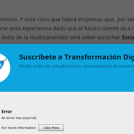
ismo. Y está claro que habrá empresas que, por ser d
ar esta experiencia dado que el futuro cliente va a r
 éxito de la multicanalidad será saber escuchar.
Escu
.
Suscríbete a Transformación Dig
Recibe todas las actualizaciones semanalmente de nuestro
 Comunicación de ENCAMINA 🙂
ajo
El Programa ICEX 