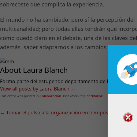
sobrecoste que complica la experiencia.
El mundo no ha cambiado, pero sí la percepción del m
multicanalidad; pero todas ellas tendrán que incorpor
como quedó claro en el debate, una de las claves del
además, saber adaptarnos a los cambios que vienen
About Laura Blanch
Formo parte del estupendo departamento de Marketing y
View all posts by Laura Blanch
→
This entry was posted in
Colaboración
. Bookmark the
permalink
.
←
Tomar el pulso a la organización en tiempos de teletrab