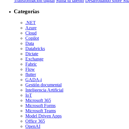
Transformación digital
Suma tu talento
Desarrollando sobre Sh
Categorías
.NET
Azure
Cloud
Copilot
Data
Databricks
Dictate
Exchange
Fabric
Flow
flutter
GADA-i
Gestión documental
Inteligencia Artificial
IoT
Microsoft 365
Microsoft Forms
Microsoft Teams
Model Driven Apps
Office 365
OpenAI