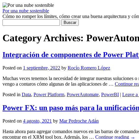
Por una nube sostenible
Cómo no romper los límites, cómo crear una buena arquitectura y c
Buscar:
Category Archives: PowerAuto
Integración de componentes de Power Pla
Posted on
1 septiembre, 2022
by
Rocío Romero López
Muchas veces tenemos la necesidad de integrar nuestras soluciones o nu
vengo a contaros cómo algunas de las aplicaciones de …
Continue re
Posted in
Data
,
Power Platform
,
PowerAutomate
,
PowerBI
|
Leave a
Power FX: un paso más para la unificación
Posted on
4 agosto, 2021
by
Mar Pedroche Adán
Hasta ahora para agregar comandos nuevos en las barras de comandos
encontrar en el XRM tool box. Además, los …
Continue reading
→