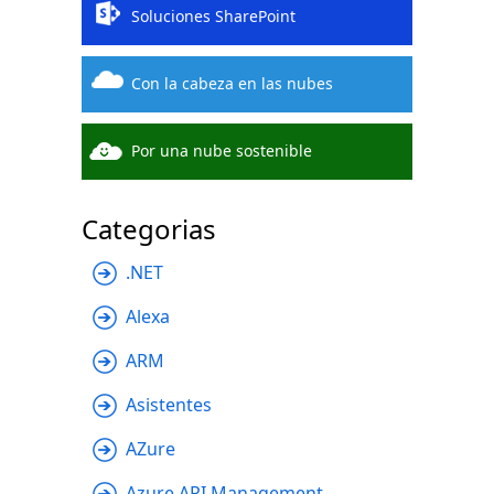
Soluciones SharePoint
Con la cabeza en las nubes
Por una nube sostenible
Categorias
.NET
Alexa
ARM
Asistentes
AZure
Azure API Management