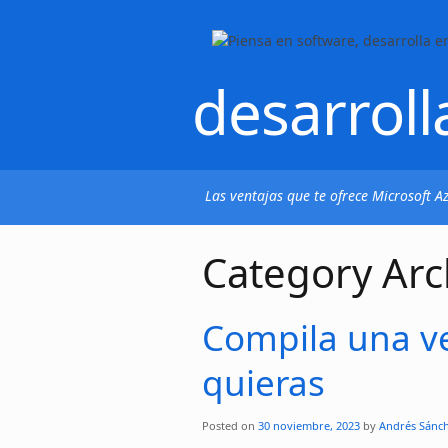
desarroll
Las ventajas que te ofrece Microsoft 
Category Arc
Compila una v
quieras
Posted on
30 noviembre, 2023
by
Andrés Sánc