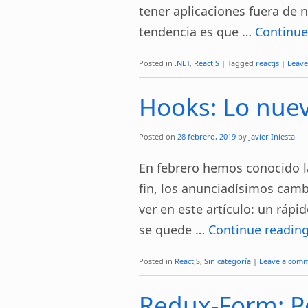
tener aplicaciones fuera de 
tendencia es que …
Continue
Posted in
.NET
,
ReactJS
|
Tagged
reactjs
|
Leav
Hooks: Lo nue
Posted on
28 febrero, 2019
by
Javier Iniesta
En febrero hemos conocido la
fin, los anunciadísimos camb
ver en este artículo: un ráp
se quede …
Continue readin
Posted in
ReactJS
,
Sin categoría
|
Leave a com
Redux-Form: P