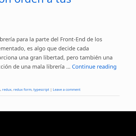
ibrería para la parte del Front-End de los
ementado, es algo que decide cada
orciona una gran libertad, pero también una
cción de una mala librería …
Continue reading
s
,
redux
,
redux form
,
typescript
|
Leave a comment