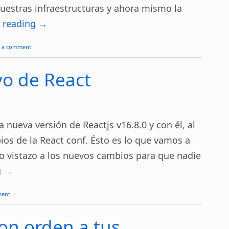
nuestras infraestructuras y ahora mismo la
 reading
→
e a comment
vo de React
 nueva versión de Reactjs v16.8.0 y con él, al
ios de la React conf. Ésto es lo que vamos a
ido vistazo a los nuevos cambios para que nadie
g
→
ment
on orden a tus