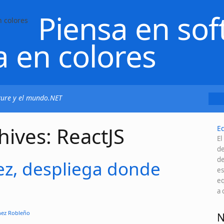
Piensa en sof
a en colores
Azure y el mundo.NET
hives: ReactJS
E
El
de
de
ez, despliega donde
es
eq
a 
hez Robleño
N