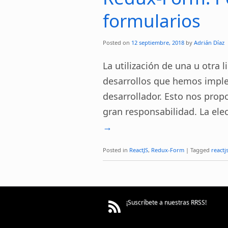
formularios
Posted on
12 septiembre, 2018
by
Adrián Díaz
La utilización de una u otra l
desarrollos que hemos impl
desarrollador. Esto nos prop
gran responsabilidad. La ele
→
Posted in
ReactJS
,
Redux-Form
|
Tagged
reactj
¡Suscríbete a nuestras RRSS!