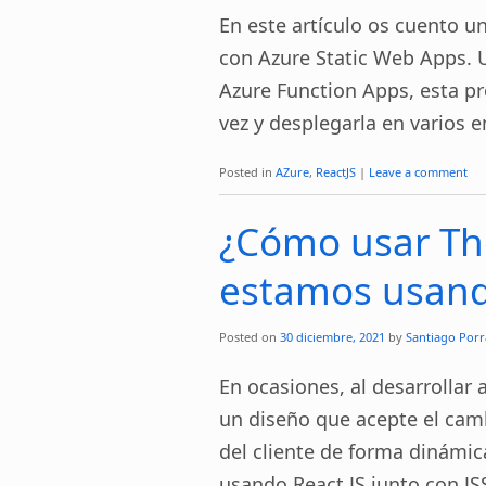
En este artículo os cuento u
con Azure Static Web Apps. U
Azure Function Apps, esta pr
vez y desplegarla en varios 
Posted in
AZure
,
ReactJS
|
Leave a comment
¿Cómo usar Th
estamos usand
Posted on
30 diciembre, 2021
by
Santiago Porr
En ocasiones, al desarrollar 
un diseño que acepte el cam
del cliente de forma dinámic
usando React.JS junto con JS