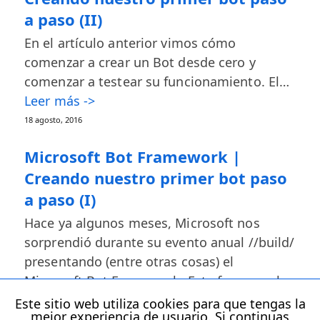
a paso (II)
En el artículo anterior vimos cómo
comenzar a crear un Bot desde cero y
comenzar a testear su funcionamiento. El…
Leer más ->
18 agosto, 2016
Microsoft Bot Framework |
Creando nuestro primer bot paso
a paso (I)
Hace ya algunos meses, Microsoft nos
sorprendió durante su evento anual //build/
presentando (entre otras cosas) el
Microsoft Bot Framework. Este framework…
Leer más ->
Este sitio web utiliza cookies para que tengas la
mejor experiencia de usuario. Si continuas
21 julio, 2016