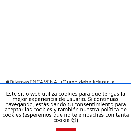
#DilemasENCAMINA: ¿Quién debe liderar la
Transformación Digital de una empresa, el CIO
Este sitio web utiliza cookies para que tengas la
o el CMO?
mejor experiencia de usuario. Si continuas
navegando, estás dando tu consentimiento para
aceptar las cookies y también nuestra política de
cookies (esperemos que no te empaches con tanta
cookie 😊)
Todos los derechos reservados
Activar Versión Sin AMP