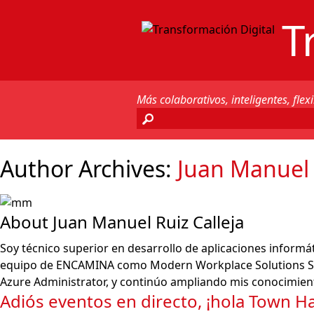
T
Más colaborativos, inteligentes, flexi
Author Archives:
Juan Manuel 
About Juan Manuel Ruiz Calleja
Soy técnico superior en desarrollo de aplicaciones informá
equipo de ENCAMINA como Modern Workplace Solutions Spec
Azure Administrator, y continúo ampliando mis conocimient
Adiós eventos en directo, ¡hola Town Hal