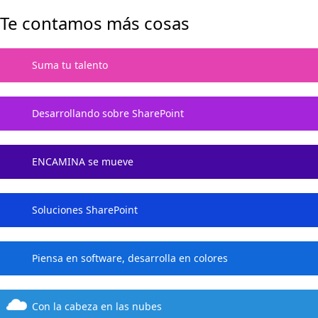
Te contamos más cosas
Suma tu talento
Desarrollando sobre SharePoint
ENCAMINA se mueve
Soluciones SharePoint
Piensa en software, desarrolla en colores
Con la cabeza en las nubes