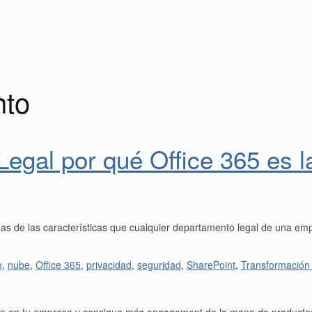
nto
egal por qué Office 365 es 
as de las características que cualquier departamento legal de una empre
o
,
nube
,
Office 365
,
privacidad
,
seguridad
,
SharePoint
,
Transformación 
ción en tu empresa y consigue más engagement de la mano de productos