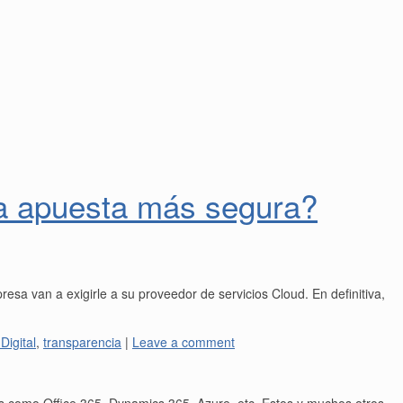
la apuesta más segura?
sa van a exigirle a su proveedor de servicios Cloud. En definitiva,
Digital
,
transparencia
|
Leave a comment
 como Office 365, Dynamics 365, Azure, etc. Estos y muchos otros