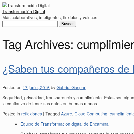
Transformación Digital
Más colaborativos, inteligentes, flexibles y veloces
Buscar:
Tag Archives:
cumplimie
¿Saben tus compañeros de L
Posted on
17 junio, 2016
by
Gabriel Gaspar
Seguridad, privacidad, transparencia y cumplimiento. Estas son algun
la confianza de tener sus datos en buenas manos.
Posted in
reflexiones
|
Tagged
Azure
,
Cloud Computing
,
cumplimient
Equipo de Transformación digital de Encamina
Colabora, transforma tus procesos, socializa la comunica