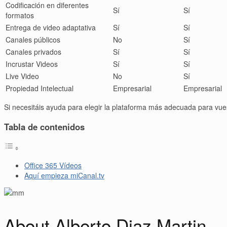
Codificación en diferentes
Sí
Sí
formatos
Entrega de video adaptativa
Sí
Sí
Canales públicos
No
Sí
Canales privados
Sí
Sí
Incrustar Videos
Sí
Sí
Live Video
No
Sí
Propiedad Intelectual
Empresarial
Empresarial
Si necesitáis ayuda para elegir la plataforma más adecuada para vu
Tabla de contenidos
Office 365 Vídeos
Aquí empieza miCanal.tv
About Alberto Diaz Martin