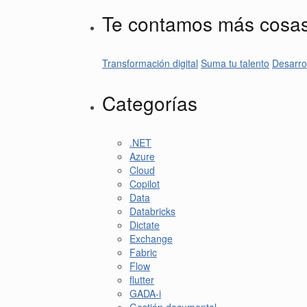
Te contamos más cosa
Transformación digital
Suma tu talento
Desarro
Categorías
.NET
Azure
Cloud
Copilot
Data
Databricks
Dictate
Exchange
Fabric
Flow
flutter
GADA-i