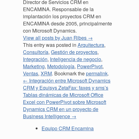
Director de Servicios CRM en
ENCAMINA. Responsable de la
implantación los proyectos CRM en
ENCAMINA desde 2005, principalmente
con Microsoft Dynamics.
View all posts by Juan Ribes
→
This entry was posted in
Arquitectura
,
Consultoría
,
Gestión de proyectos
,
Integración
,
Inteligencia de negocio
,
Marketing
,
Metodología
,
PowerPivot
,
Ventas
,
XRM
. Bookmark the
permalink
.
←
Integración entre Microsoft Dynamics
CRM y Equisys ZetaFax: faxes y sms’s
Tablas dinámicas de Microsoft Office
Excel con PowerPivot sobre Microsoft
Dynamics CRM en un proyecto de
Business Intelligence
→
Equipo CRM Encamina