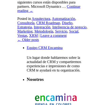
siguientes cursos están disponibles para
partners. Microsoft Dynamics …
Continue
reading
→
Posted in
Arquitectura
,
Automatización
,
Consultoría
,
CRM Roadmap
,
Diseño
,
Estrategia
,
Integración
,
Inteligencia de negocio
,
Marketing
,
Metodología
,
Servicio
,
Social
,
Ventas
,
XRM
|
Leave a comment
←
Older posts
Equipo CRM Encamina
Un lugar donde hablaremos sobre la
actualidad de CRM y compartiremos
experiencias e impresiones de como
CRM te ayudará en tu organización.
Nosotros