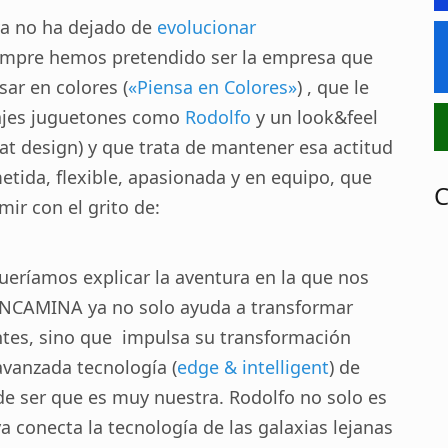
va no ha dejado de
evolucionar
empre hemos pretendido ser la empresa que
sar en colores (
«Piensa en Colores»
) , que le
najes juguetones como
Rodolfo
y un look&feel
lat design) y que trata de mantener esa actitud
etida, flexible, apasionada y en equipo, que
C
ir con el grito de:
ueríamos explicar la aventura en la que nos
ENCAMINA ya no solo ayuda a transformar
ntes, sino que impulsa su transformación
avanzada tecnología (
edge & intelligent
) de
de ser que es muy nuestra. Rodolfo no solo es
ya conecta la tecnología de las galaxias lejanas