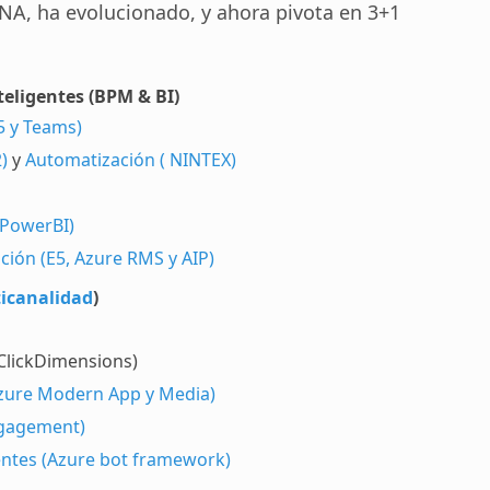
NA, ha evolucionado, y ahora pivota en 3+1
teligentes (BPM & BI)
5 y Teams)
)
y
Automatización ( NINTEX)
(PowerBI)
ción (E5, Azure RMS y AIP)
icanalidad
)
ClickDimensions)
(Azure Modern App y Media)
ngagement)
gentes (Azure bot framework)