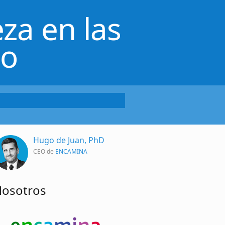
za en las
lo
Hugo de Juan, PhD
CEO de
ENCAMINA
osotros