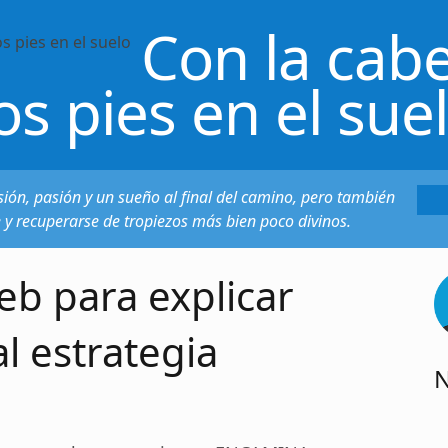
Con la cabe
os pies en el sue
sión, pasión y un sueño al final del camino, pero también
e y recuperarse de tropiezos más bien poco divinos.
b para explicar
l estrategia
N