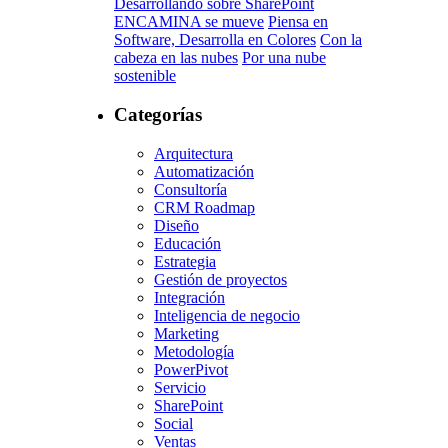
Desarrollando sobre SharePoint
ENCAMINA se mueve
Piensa en
Software, Desarrolla en Colores
Con la
cabeza en las nubes
Por una nube
sostenible
Categorías
Arquitectura
Automatización
Consultoría
CRM Roadmap
Diseño
Educación
Estrategia
Gestión de proyectos
Integración
Inteligencia de negocio
Marketing
Metodología
PowerPivot
Servicio
SharePoint
Social
Ventas