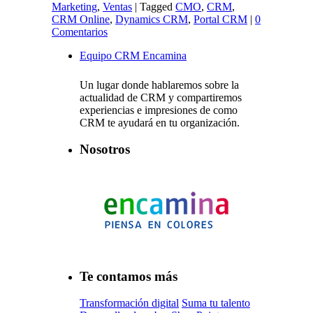
Marketing
,
Ventas
|
Tagged
CMO
,
CRM
,
CRM Online
,
Dynamics CRM
,
Portal CRM
|
0
Comentarios
Equipo CRM Encamina
Un lugar donde hablaremos sobre la
actualidad de CRM y compartiremos
experiencias e impresiones de como
CRM te ayudará en tu organización.
Nosotros
Te contamos más
Transformación digital
Suma tu talento