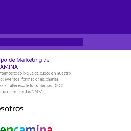
ipo de Marketing de
CAMINA
ntamos todo lo que se cuece en nuestro
o: eventos, formaciones, charlas,
sts, talleres…Te lo contamos TODO
que no te pierdas NADA
sotros