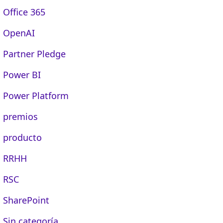
Office 365
OpenAI
Partner Pledge
Power BI
Power Platform
premios
producto
RRHH
RSC
SharePoint
Sin categoría