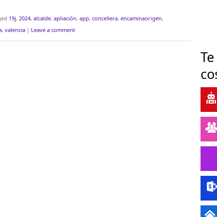
ged
19j
,
2024
,
alcalde
,
apliación
,
app
,
concellera
,
encaminaorigen
,
a
,
valencia
|
Leave a comment
Te
co