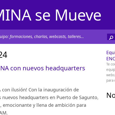
INA se Mueve
ipo: formaciones, charlas, webcasts, talleres...
24
Equ
EN
Te co
NA con nuevos headquarters
equip
webca
para 
on ilusión! Con la inauguración de
No
nuevos headquarters en Puerto de Sagunto,
 emocionante y llena de ambición para
EAM.