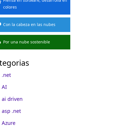
Piensa en software, desarrolla en
colores
Con la cabeza en las nubes
Por una nube sostenible
tegorias
.net
AI
ai driven
asp .net
Azure