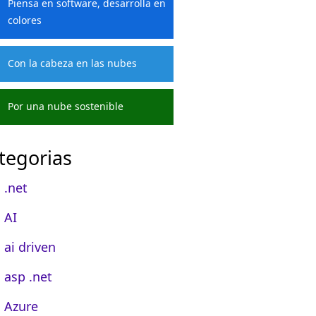
Piensa en software, desarrolla en
colores
Con la cabeza en las nubes
Por una nube sostenible
tegorias
.net
AI
ai driven
asp .net
Azure