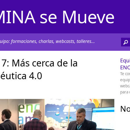
INA se Mueve
ipo: formaciones, charlas, webcasts, talleres...
: Más cerca de la
Equ
EN
éutica 4.0
Te co
equip
webca
para 
No