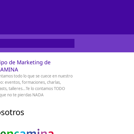
ipo de Marketing de
CAMINA
ntamos todo lo que se cuece en nuestro
o: eventos, formaciones, charlas,
sts, talleres…Te lo contamos TODO
que no te pierdas NADA
sotros