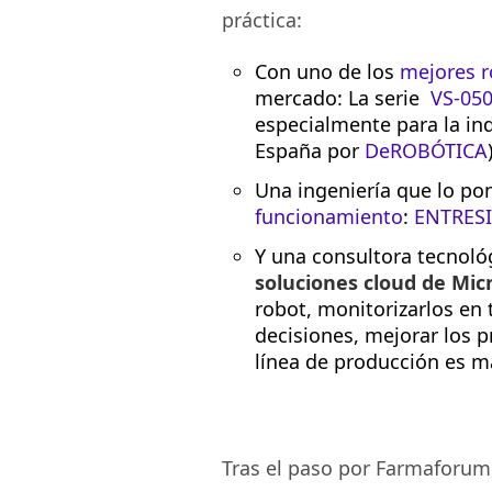
práctica:
Con uno de los
mejores r
mercado: La serie
VS-050
especialmente para la ind
España por
DeROBÓTICA
Una ingeniería que lo p
funcionamiento
:
ENTRES
Y una consultora tecnol
soluciones cloud de Mic
robot, monitorizarlos en t
decisiones, mejorar los p
línea de producción es má
Tras el paso por Farmaforum