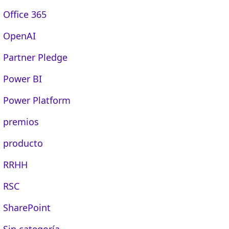
Office 365
OpenAI
Partner Pledge
Power BI
Power Platform
premios
producto
RRHH
RSC
SharePoint
Sin categoría