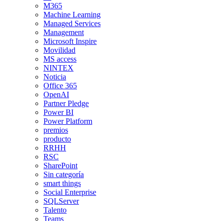
M365
Machine Learning
Managed Services
Management
Microsoft Inspire
Movilidad
MS access
NINTEX
Noticia
Office 365
OpenAI
Partner Pledge
Power BI
Power Platform
premios
producto
RRHH
RSC
SharePoint
Sin categoría
smart things
Social Enterprise
SQLServer
Talento
Teams