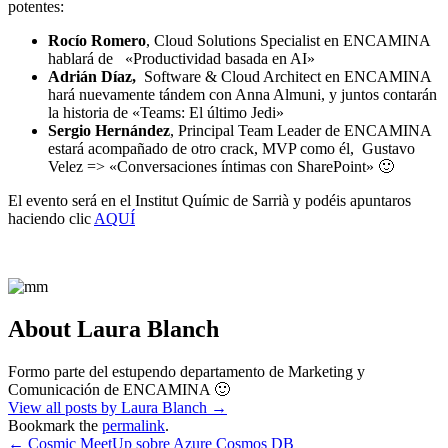
potentes:
Rocío Romero
, Cloud Solutions Specialist en ENCAMINA
hablará de «Productividad basada en AI»
Adrián Díaz,
Software & Cloud Architect en ENCAMINA
hará nuevamente tándem con Anna Almuni, y juntos contarán
la historia de «Teams: El último Jedi»
Sergio Hernández
, Principal Team Leader de ENCAMINA
estará acompañado de otro crack, MVP como él, Gustavo
Velez => «Conversaciones íntimas con SharePoint» 🙂
El evento será en el Institut Químic de Sarrià y podéis apuntaros
haciendo clic
AQUÍ
About Laura Blanch
Formo parte del estupendo departamento de Marketing y
Comunicación de ENCAMINA 🙂
View all posts by Laura Blanch
→
Bookmark the
permalink
.
←
Cosmic MeetUp sobre Azure Cosmos DB