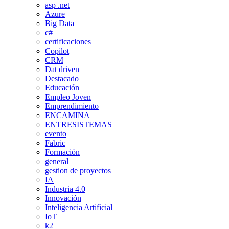
asp .net
Azure
Big Data
c#
certificaciones
Copilot
CRM
Dat driven
Destacado
Educación
Empleo Joven
Emprendimiento
ENCAMINA
ENTRESISTEMAS
evento
Fabric
Formación
general
gestion de proyectos
IA
Industria 4.0
Innovación
Inteligencia Artificial
IoT
k2