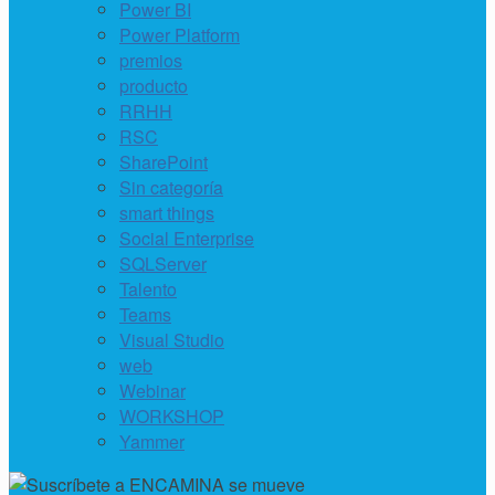
Power BI
Power Platform
premios
producto
RRHH
RSC
SharePoint
Sin categoría
smart things
Social Enterprise
SQLServer
Talento
Teams
Visual Studio
web
Webinar
WORKSHOP
Yammer