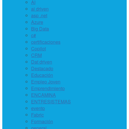
AI
ai driven
asp .net
Azure
Big Data
c#
certificaciones
Copilot
CRM
Dat driven
Destacado
Educación
Empleo Joven
Emprendimiento
ENCAMINA
ENTRESISTEMAS
evento
Fabric
Formación
general