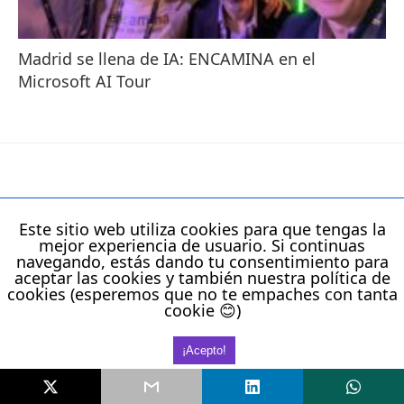
Madrid se llena de IA: ENCAMINA en el
Microsoft AI Tour
EVENTOS
Este sitio web utiliza cookies para que tengas la
mejor experiencia de usuario. Si continuas
No hay eventos
navegando, estás dando tu consentimiento para
aceptar las cookies y también nuestra política de
cookies (esperemos que no te empaches con tanta
cookie 😊)
Todos los derechos reservados
Activar Versión Sin AMP
¡Acepto!