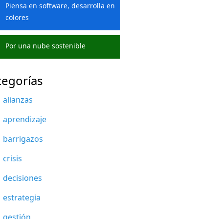
Piensa en software, desarrolla en
colores
Por una nube sostenible
tegorías
alianzas
aprendizaje
barrigazos
crisis
decisiones
estrategia
gestión