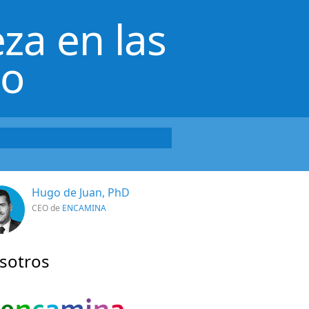
za en las
lo
Hugo de Juan, PhD
CEO de
ENCAMINA
sotros