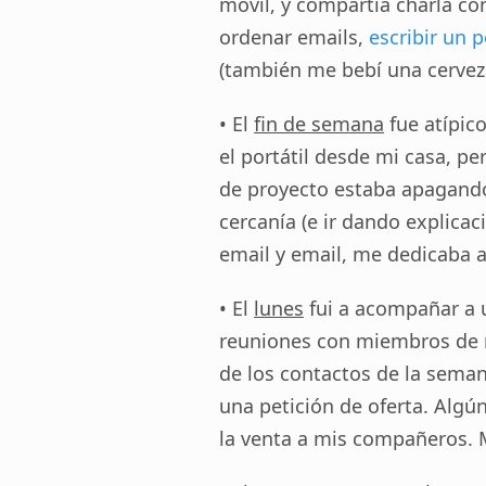
móvil, y compartía charla co
ordenar emails,
escribir un 
(también me bebí una cerveza 
• El
fin de semana
fue atípic
el portátil desde mi casa, pe
de proyecto estaba apagando
cercanía (e ir dando explicaci
email y email, me dedicaba 
• El
lunes
fui a acompañar a u
reuniones con miembros de m
de los contactos de la semana
una petición de oferta. Algú
la venta a mis compañeros. 