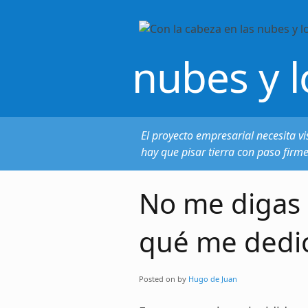
nubes y l
El proyecto empresarial necesita vi
hay que pisar tierra con paso firm
No me digas 
qué me dedi
Posted on
by
Hugo de Juan