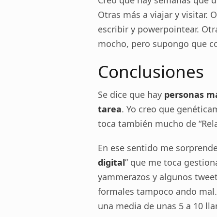
Creo que hay semanas que de
Otras más a viajar y visitar.
escribir y powerpointear. Otr
mocho, pero supongo que co
Conclusiones
Se dice que hay
personas más
tarea
. Yo creo que genética
toca también mucho de “Rela
En ese sentido me sorprende a
digital
” que me toca gestiona
yammerazos y algunos tweets)
formales tampoco ando mal.
una media de unas 5 a 10 lla