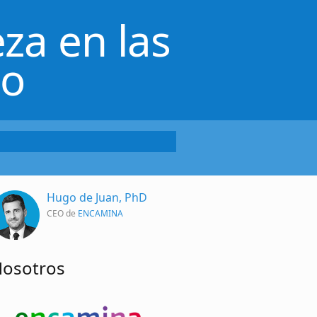
za en las
lo
Hugo de Juan, PhD
CEO de
ENCAMINA
osotros