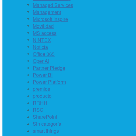
Managed Services
Management
Microsoft Inspire
Movilidad
MS access
NINTEX
Noticia
Office 365
OpenAI
Partner Pledge
Power BI
Power Platform
premios
producto
RRHH
RSC
SharePoint
Sin categoría
smart things