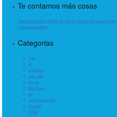
Te contamos más cosas
Transformación digital
Suma tu talento
Desarrollando
nube sostenible
Categorias
.net
AI
ai driven
asp .net
Azure
Big Data
c#
certificaciones
Copilot
CRM