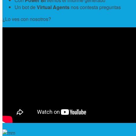
Con
Power BI
vemos el informe generado
Un bot de
Virtual Agents
nos contesta preguntas
¿Lo ves con nosotros?