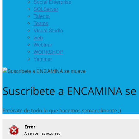
Social Enterprise
SQLServer
Talento
Teams
Visual Studio
web
Webinar
WORKSHOP
Yammer
Suscríbete a ENCAMINA s
Entérate de todo lo que hacemos semanalmente ;)