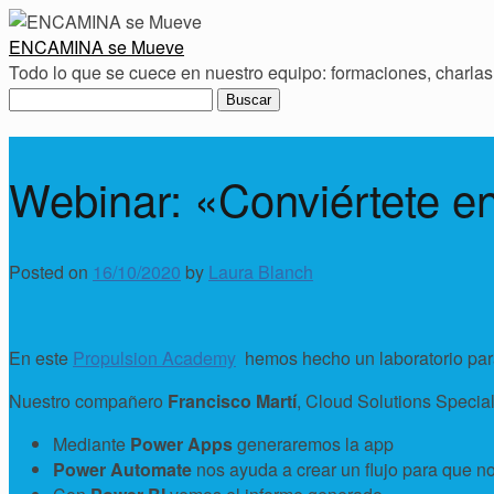
ENCAMINA se Mueve
Todo lo que se cuece en nuestro equipo: formaciones, charlas, 
Buscar:
Webinar: «Conviértete 
Posted on
16/10/2020
by
Laura Blanch
En este
Propulsion Academy
hemos hecho un laboratorio par
Nuestro compañero
Francisco Martí
, Cloud Solutions Specia
Mediante
Power Apps
generaremos la app
Power Automate
nos ayuda a crear un flujo para que n