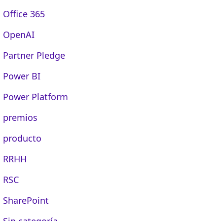
Office 365
OpenAI
Partner Pledge
Power BI
Power Platform
premios
producto
RRHH
RSC
SharePoint
Sin categoría