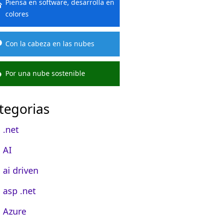
Piensa en software, desarrolla en
colores
Con la cabeza en las nubes
Por una nube sostenible
tegorias
.net
AI
ai driven
asp .net
Azure