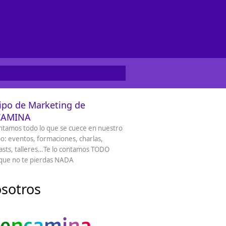
ipo de Marketing de
CAMINA
ntamos todo lo que se cuece en nuestro
o: eventos, formaciones, charlas,
sts, talleres…Te lo contamos TODO
que no te pierdas NADA
sotros