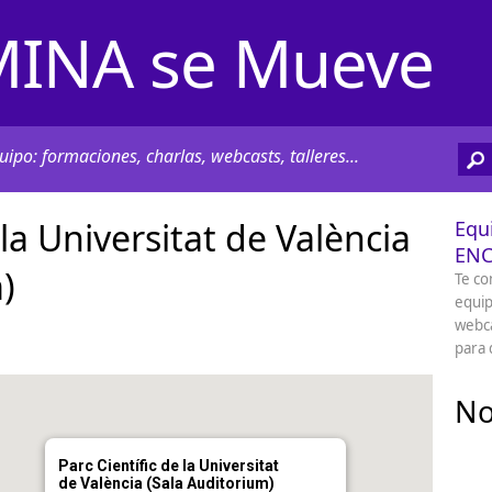
INA se Mueve
ipo: formaciones, charlas, webcasts, talleres...
 la Universitat de València
Equ
EN
)
Te co
equip
webca
para 
No
Parc Científic de la Universitat
de València (Sala Auditorium)