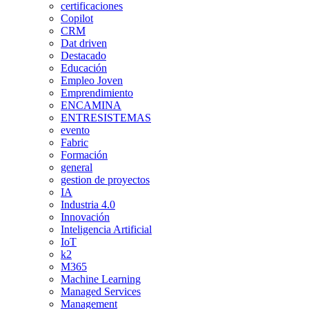
certificaciones
Copilot
CRM
Dat driven
Destacado
Educación
Empleo Joven
Emprendimiento
ENCAMINA
ENTRESISTEMAS
evento
Fabric
Formación
general
gestion de proyectos
IA
Industria 4.0
Innovación
Inteligencia Artificial
IoT
k2
M365
Machine Learning
Managed Services
Management