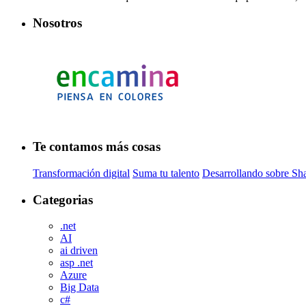
Nosotros
Te contamos más cosas
Transformación digital
Suma tu talento
Desarrollando sobre Sh
Categorias
.net
AI
ai driven
asp .net
Azure
Big Data
c#