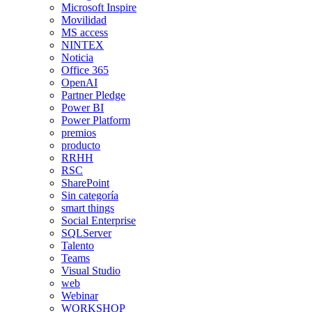
Microsoft Inspire
Movilidad
MS access
NINTEX
Noticia
Office 365
OpenAI
Partner Pledge
Power BI
Power Platform
premios
producto
RRHH
RSC
SharePoint
Sin categoría
smart things
Social Enterprise
SQLServer
Talento
Teams
Visual Studio
web
Webinar
WORKSHOP