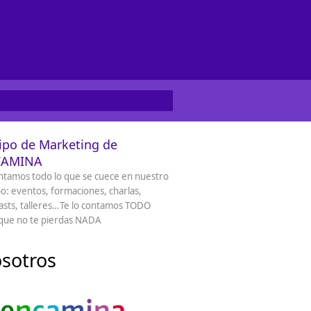
ipo de Marketing de
CAMINA
ntamos todo lo que se cuece en nuestro
o: eventos, formaciones, charlas,
sts, talleres…Te lo contamos TODO
que no te pierdas NADA
sotros