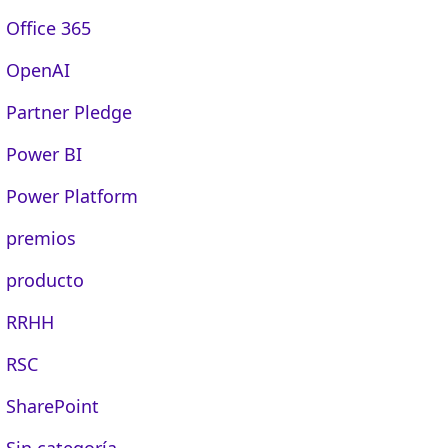
Office 365
OpenAI
Partner Pledge
Power BI
Power Platform
premios
producto
RRHH
RSC
SharePoint
Sin categoría