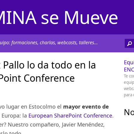
INA se Mueve
ipo: formaciones, charlas, webcasts, talleres...
Pallo lo da todo en la
Equ
EN
Point Conference
Te co
equip
webca
para 
vo lugar en Estocolmo el
mayor evento de
No
 Europa: la
European SharePoint Conference
.
er? Nuestro compañero, Javier Menéndez,
oslo todo.