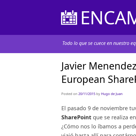
ENCAM
Todo lo que se cuece en nuestro equ
Javier Menendez 
European Share
Posted on
20/11/2015
by
Hugo de Juan
El pasado 9 de noviembre tu
SharePoint
que se realiza en
¿Cómo nos lo íbamos a perd
viajó hasta allí para contárn