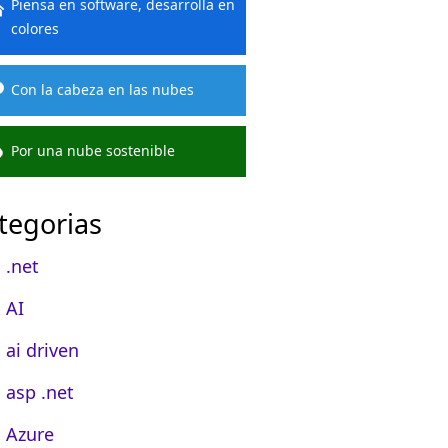
Piensa en software, desarrolla en
colores
Con la cabeza en las nubes
Por una nube sostenible
tegorias
.net
AI
ai driven
asp .net
Azure