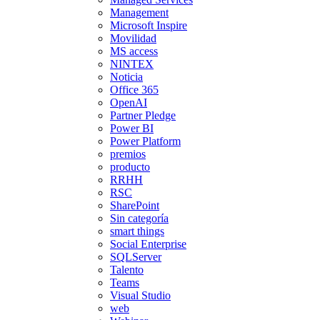
Management
Microsoft Inspire
Movilidad
MS access
NINTEX
Noticia
Office 365
OpenAI
Partner Pledge
Power BI
Power Platform
premios
producto
RRHH
RSC
SharePoint
Sin categoría
smart things
Social Enterprise
SQLServer
Talento
Teams
Visual Studio
web