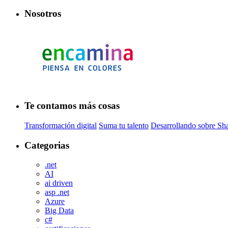
Nosotros
Te contamos más cosas
Transformación digital
Suma tu talento
Desarrollando sobre Sh
Categorias
.net
AI
ai driven
asp .net
Azure
Big Data
c#