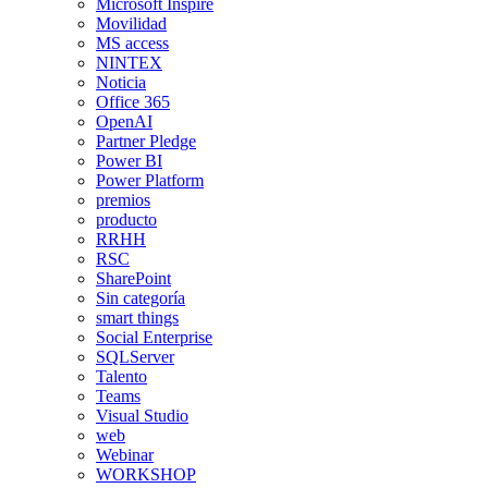
Microsoft Inspire
Movilidad
MS access
NINTEX
Noticia
Office 365
OpenAI
Partner Pledge
Power BI
Power Platform
premios
producto
RRHH
RSC
SharePoint
Sin categoría
smart things
Social Enterprise
SQLServer
Talento
Teams
Visual Studio
web
Webinar
WORKSHOP