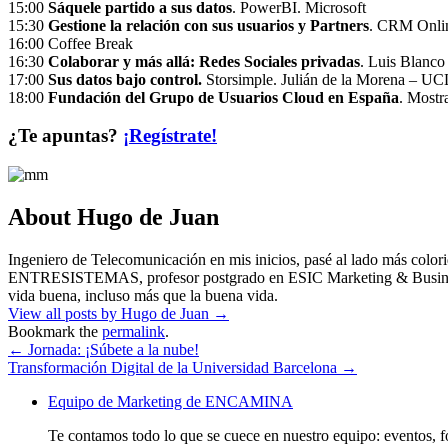
15:00
Sáquele partido a sus datos
. PowerBI. Microsoft
15:30
Gestione la relación con sus usuarios y Partners
. CRM Onl
16:00 Coffee Break
16:30
Colaborar y más allá: Redes Sociales privadas
. Luis Blanco
17:00
Sus datos bajo control.
Storsimple. Julián de la Morena – U
18:00
Fundación del Grupo de Usuarios Cloud en España
. Mostr
¿Te apuntas?
¡Regístrate!
About Hugo de Juan
Ingeniero de Telecomunicación en mis inicios, pasé al lado más co
ENTRESISTEMAS, profesor postgrado en ESIC Marketing & Business Sch
vida buena, incluso más que la buena vida.
View all posts by Hugo de Juan
→
Bookmark the
permalink
.
←
Jornada: ¡Súbete a la nube!
Transformación Digital de la Universidad Barcelona
→
Equipo de Marketing de ENCAMINA
Te contamos todo lo que se cuece en nuestro equipo: eventos