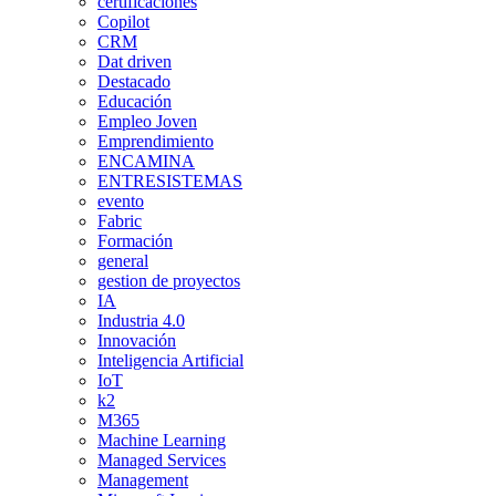
certificaciones
Copilot
CRM
Dat driven
Destacado
Educación
Empleo Joven
Emprendimiento
ENCAMINA
ENTRESISTEMAS
evento
Fabric
Formación
general
gestion de proyectos
IA
Industria 4.0
Innovación
Inteligencia Artificial
IoT
k2
M365
Machine Learning
Managed Services
Management