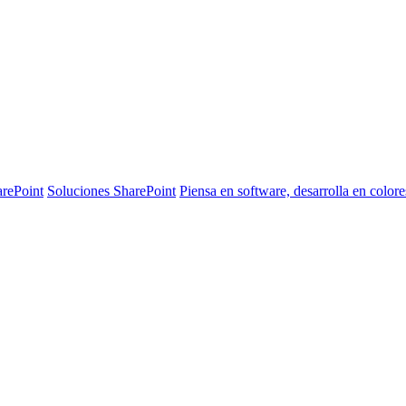
arePoint
Soluciones SharePoint
Piensa en software, desarrolla en colore