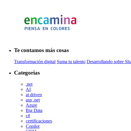
Te contamos más cosas
Transformación digital
Suma tu talento
Desarrollando sobre Sh
Categorias
.net
AI
ai driven
asp .net
Azure
Big Data
c#
certificaciones
Copilot