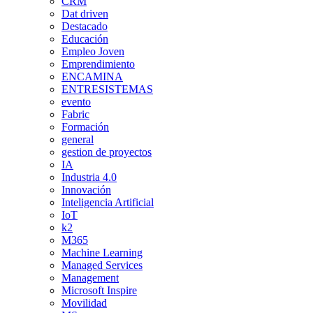
CRM
Dat driven
Destacado
Educación
Empleo Joven
Emprendimiento
ENCAMINA
ENTRESISTEMAS
evento
Fabric
Formación
general
gestion de proyectos
IA
Industria 4.0
Innovación
Inteligencia Artificial
IoT
k2
M365
Machine Learning
Managed Services
Management
Microsoft Inspire
Movilidad