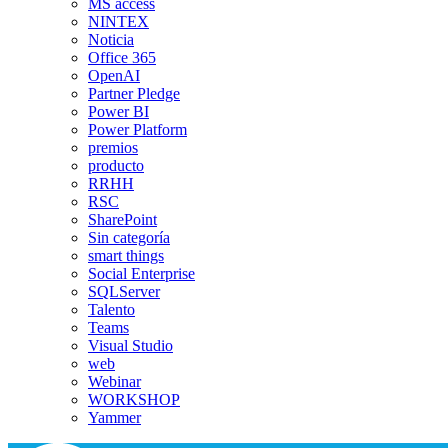
MS access
NINTEX
Noticia
Office 365
OpenAI
Partner Pledge
Power BI
Power Platform
premios
producto
RRHH
RSC
SharePoint
Sin categoría
smart things
Social Enterprise
SQLServer
Talento
Teams
Visual Studio
web
Webinar
WORKSHOP
Yammer