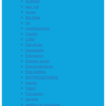
ai driven
asp .net
Azure
Big Data
c#
certificaciones
Copilot
CRM
Dat driven
Destacado
Educación
Empleo Joven
Emprendimiento
ENCAMINA
ENTRESISTEMAS
evento
Fabric
Formación
general
gestion de proyectos