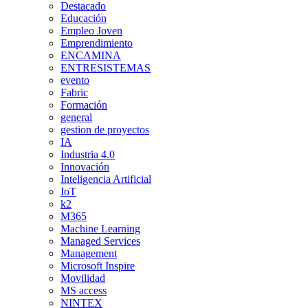
Destacado
Educación
Empleo Joven
Emprendimiento
ENCAMINA
ENTRESISTEMAS
evento
Fabric
Formación
general
gestion de proyectos
IA
Industria 4.0
Innovación
Inteligencia Artificial
IoT
k2
M365
Machine Learning
Managed Services
Management
Microsoft Inspire
Movilidad
MS access
NINTEX