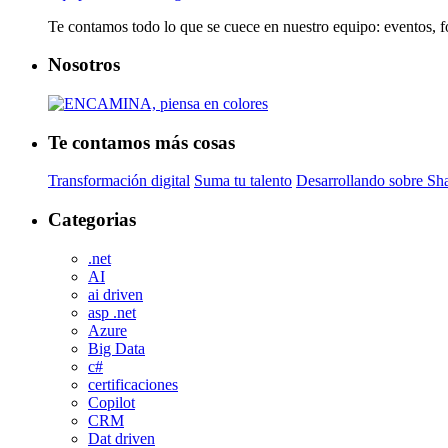
Te contamos todo lo que se cuece en nuestro equipo: eventos
Nosotros
Te contamos más cosas
Transformación digital
Suma tu talento
Desarrollando sobre Sh
Categorias
.net
AI
ai driven
asp .net
Azure
Big Data
c#
certificaciones
Copilot
CRM
Dat driven