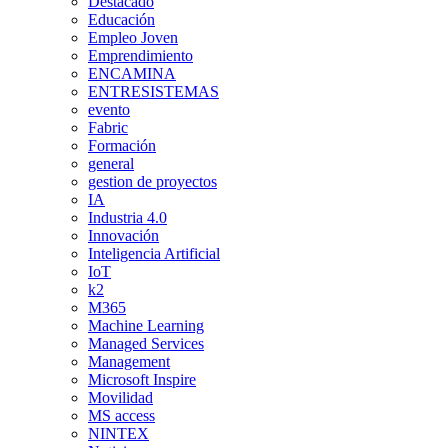
Destacado
Educación
Empleo Joven
Emprendimiento
ENCAMINA
ENTRESISTEMAS
evento
Fabric
Formación
general
gestion de proyectos
IA
Industria 4.0
Innovación
Inteligencia Artificial
IoT
k2
M365
Machine Learning
Managed Services
Management
Microsoft Inspire
Movilidad
MS access
NINTEX