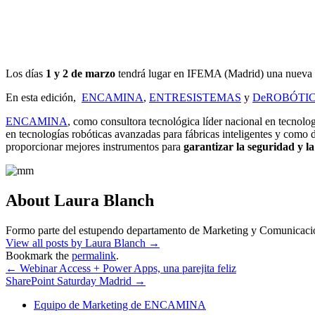
Los días
1 y 2 de marzo
tendrá lugar en IFEMA (Madrid) una nueva 
En esta edición,
ENCAMINA
,
ENTRESISTEMAS
y
DeROBÓTI
ENCAMINA
, como consultora tecnológica líder nacional en tecnol
en tecnologías robóticas avanzadas para fábricas inteligentes y como
proporcionar mejores instrumentos para
garantizar la seguridad y l
About Laura Blanch
Formo parte del estupendo departamento de Marketing y Comunic
View all posts by Laura Blanch
→
Bookmark the
permalink
.
←
Webinar Access + Power Apps, una parejita feliz
SharePoint Saturday Madrid
→
Equipo de Marketing de ENCAMINA