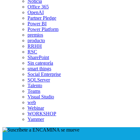
Noticia
Office 365
OpenAI
Partner Pledge
Power BI
Power Platform
premios
producto
RRHH
RSC
SharePoint
Sin categoría
smart things
Social Enterprise
SQLServer
Talento
Teams
Visual Studio
web
Webinar
WORKSHOP
Yammer