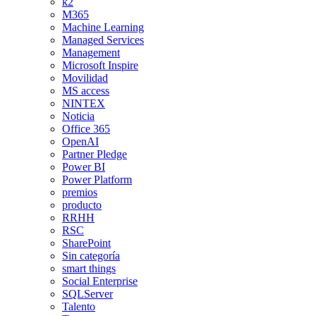
k2
M365
Machine Learning
Managed Services
Management
Microsoft Inspire
Movilidad
MS access
NINTEX
Noticia
Office 365
OpenAI
Partner Pledge
Power BI
Power Platform
premios
producto
RRHH
RSC
SharePoint
Sin categoría
smart things
Social Enterprise
SQLServer
Talento