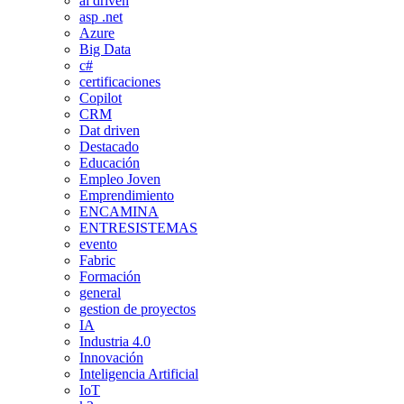
ai driven
asp .net
Azure
Big Data
c#
certificaciones
Copilot
CRM
Dat driven
Destacado
Educación
Empleo Joven
Emprendimiento
ENCAMINA
ENTRESISTEMAS
evento
Fabric
Formación
general
gestion de proyectos
IA
Industria 4.0
Innovación
Inteligencia Artificial
IoT