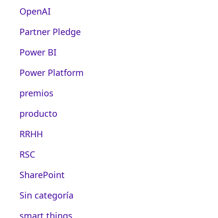
OpenAI
Partner Pledge
Power BI
Power Platform
premios
producto
RRHH
RSC
SharePoint
Sin categoría
smart things