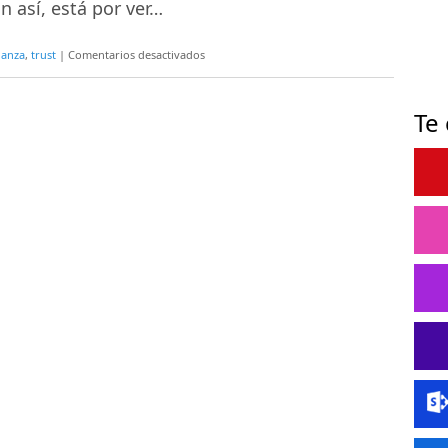
n así, está por ver…
en
ianza
,
trust
|
Comentarios desactivados
La
confianza,
Te
un
valor
en
alza
más
escurridizo
que
nunca