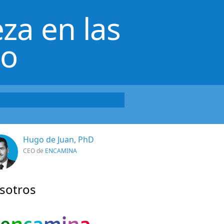
za en las
lo
Hugo de Juan, PhD
CEO de
ENCAMINA
sotros