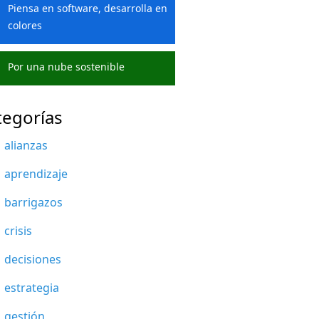
Piensa en software, desarrolla en
colores
Por una nube sostenible
tegorías
alianzas
aprendizaje
barrigazos
crisis
decisiones
estrategia
gestión