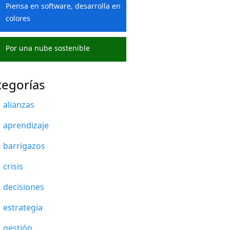
Piensa en software, desarrolla en
colores
Por una nube sostenible
tegorías
alianzas
aprendizaje
barrigazos
crisis
decisiones
estrategia
gestión