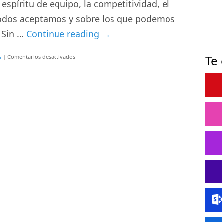
 espíritu de equipo, la competitividad, el
e todos aceptamos y sobre los que podemos
 Sin …
Continue reading
→
en
Te
s
|
Comentarios desactivados
Valores
que
quiero
para
mi
empresa