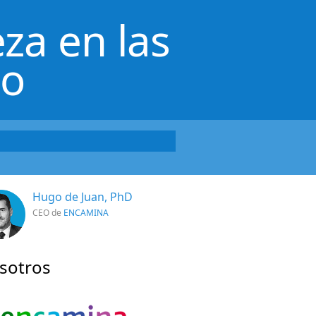
za en las
lo
Hugo de Juan, PhD
CEO de
ENCAMINA
sotros