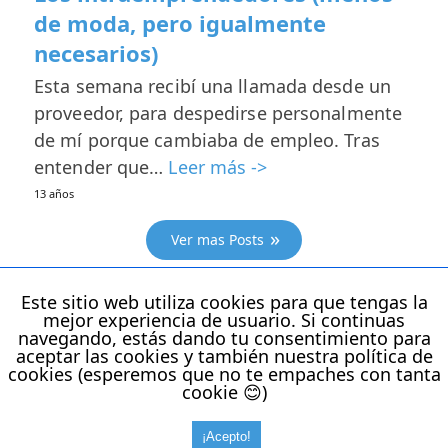
de moda, pero igualmente
necesarios)
Esta semana recibí una llamada desde un
proveedor, para despedirse personalmente
de mí porque cambiaba de empleo. Tras
entender que…
Leer más ->
13 años
Ver mas Posts
Este sitio web utiliza cookies para que tengas la
Ver anteriores Posts
mejor experiencia de usuario. Si continuas
navegando, estás dando tu consentimiento para
aceptar las cookies y también nuestra política de
cookies (esperemos que no te empaches con tanta
cookie 😊)
Todos los derechos reservados
Activar Versión Sin AMP
¡Acepto!