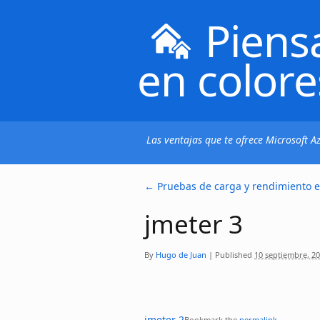
Piens
en colore
Las ventajas que te ofrece Microsoft 
←
Pruebas de carga y rendimiento e
jmeter 3
By
Hugo de Juan
|
Published
10 septiembre, 2
jmeter 2
Bookmark the
permalink
.