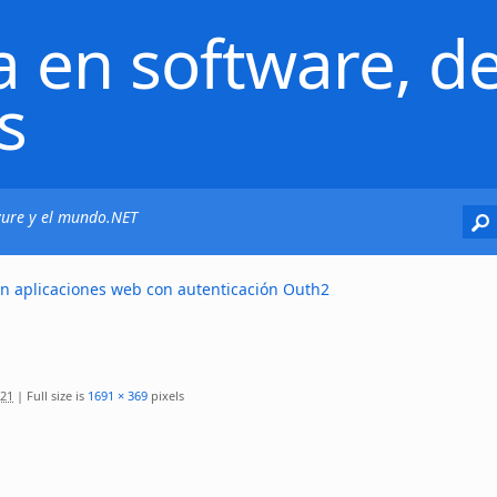
a en software, de
s
Azure y el mundo.NET
n aplicaciones web con autenticación Outh2
021
|
Full size is
1691 × 369
pixels