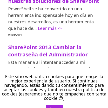
nuestras soluciones de SharePoint
PowerShell se ha convertido en una
herramienta indispensable hoy en día en
nuestros desarrollos, es una herramienta
que hace de…
Leer más ->
04/03/2014
SharePoint 2013 Cambiar la
contraseña del Administrador
Esta mañana al intentar acceder a mi
entorno de desarrollo me he encontrado
con una sorpresa y es que me…
Leer más ->
Este sitio web utiliza cookies para que tengas la
mejor experiencia de usuario. Si continuas
15/01/2013
navegando, estás dando tu consentimiento para
aceptar las cookies y también nuestra política de
cookies (esperemos que no te empaches con tanta
cookie 😊)
Todos los derechos reservados
Activar Versión Sin AMP