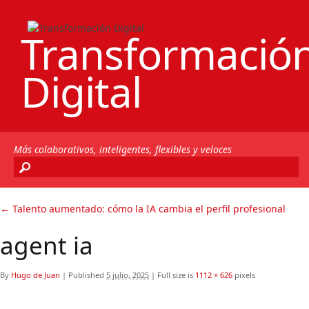
Transformació
Digital
Más colaborativos, inteligentes, flexibles y veloces
←
Talento aumentado: cómo la IA cambia el perfil profesional
agent ia
By
Hugo de Juan
|
Published
5 julio, 2025
|
Full size is
1112 × 626
pixels