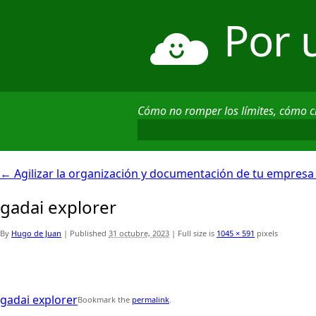
Por 
Cómo no romper los límites, cómo 
←
Agilizar la organización y documentación de tu empresa
gadai explorer
By
Hugo de Juan
|
Published
31 octubre, 2023
|
Full size is
1045 × 591
pixels
gadai explorer
Bookmark the
permalink
.