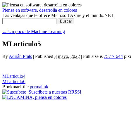
Piensa en software, desarrolla en colores
Las ventajas que te ofrece Microsoft Azure y el mundo.NET
Buscar:
←
Un poco de Machine Learning
MLarticulo5
By
Adrián Prats
|
Published
3 mayo, 2022
|
Full size is
757 × 644
pixe
MLarticulo4
MLarticulo6
Bookmark the
permalink
.
¡Suscríbete a nuestras RRSS!