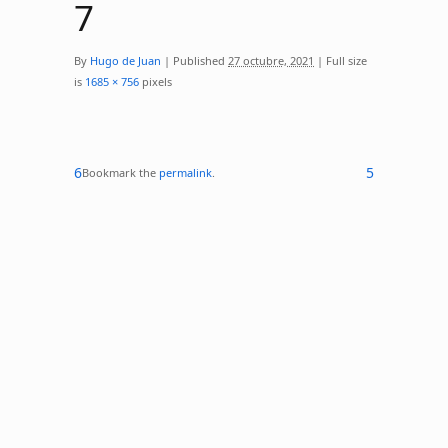
7
By
Hugo de Juan
|
Published
27 octubre, 2021
|
Full size
is
1685 × 756
pixels
6
5
Bookmark the
permalink
.