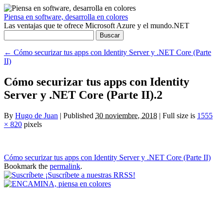
Piensa en software, desarrolla en colores
Las ventajas que te ofrece Microsoft Azure y el mundo.NET
Buscar:
←
Cómo securizar tus apps con Identity Server y .NET Core (Parte
II)
Cómo securizar tus apps con Identity
Server y .NET Core (Parte II).2
By
Hugo de Juan
|
Published
30 noviembre, 2018
|
Full size is
1555
× 820
pixels
Cómo securizar tus apps con Identity Server y .NET Core (Parte II)
Bookmark the
permalink
.
¡Suscríbete a nuestras RRSS!