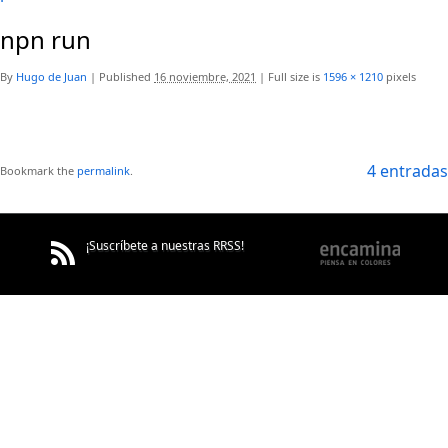
npn run
By
Hugo de Juan
|
Published
16 noviembre, 2021
|
Full size is
1596 × 1210
pixels
4 entradas
Bookmark the
permalink
.
¡Suscríbete a nuestras RRSS!