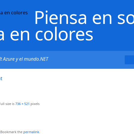
Piensa en s
a en colores
ft Azure y el mundo.NET
ht
ull size is
736 × 521
pixels
2
Bookmark the
permalink
.