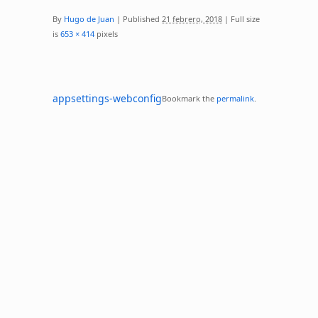
By
Hugo de Juan
|
Published
21 febrero, 2018
|
Full size
is
653 × 414
pixels
appsettings-webconfig
Bookmark the
permalink
.