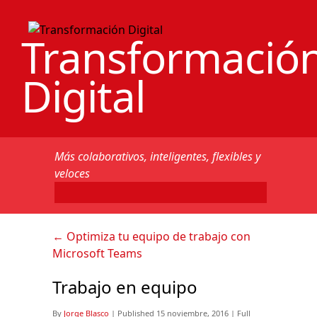
Transformació
Digital
Más colaborativos, inteligentes, flexibles y
veloces
←
Optimiza tu equipo de trabajo con
Microsoft Teams
Trabajo en equipo
By
Jorge Blasco
|
Published
15 noviembre, 2016
|
Full