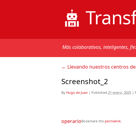
Trans
Más colaborativos, inteligentes, fle
←
Llevando nuestros centros de 
Screenshot_2
By
Hugo de Juan
|
Published
21 enero, 2025
|
F
operario
Bookmark the
permalink
.