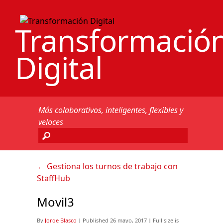
Transformació
Digital
Más colaborativos, inteligentes, flexibles y
veloces
←
Gestiona los turnos de trabajo con
StaffHub
Movil3
By
Jorge Blasco
|
Published
26 mayo, 2017
|
Full size is