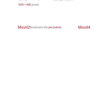
1609 × 840
pixels
Movil2
Movil4
Bookmark the
permalink
.