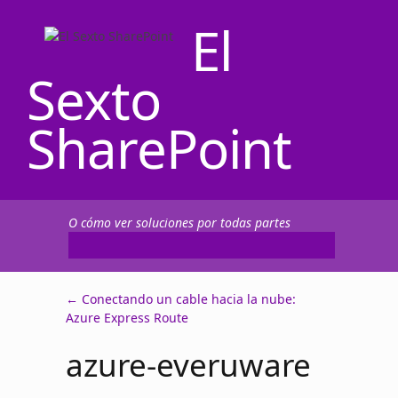
El
Sexto
SharePoint
O cómo ver soluciones por todas partes
←
Conectando un cable hacia la nube:
Azure Express Route
azure-everuware