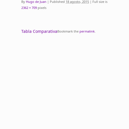
By
Hugo de Juan
|
Published
18 agosto, 2015
|
Full size is
2362 × 709
pixels
Tabla Comparativa
Bookmark the
permalink
.