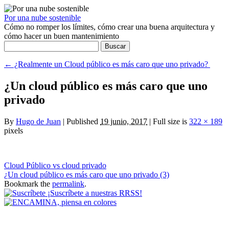
Por una nube sostenible
Cómo no romper los límites, cómo crear una buena arquitectura y
cómo hacer un buen mantenimiento
Buscar:
←
¿Realmente un Cloud público es más caro que uno privado?
¿Un cloud público es más caro que uno
privado
By
Hugo de Juan
|
Published
19 junio, 2017
|
Full size is
322 × 189
pixels
Cloud Público vs cloud privado
¿Un cloud público es más caro que uno privado (3)
Bookmark the
permalink
.
¡Suscríbete a nuestras RRSS!